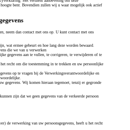
acyverklaring. Het verdient aanbeveling om deze
 hoogte bent. Bovendien zullen wij u waar mogelijk ook actief
 gegevens
ben, neem dan contact met ons op. U kunt contact met ons
ijn, wat ermee gebeurt en hoe lang deze worden bewaard.
evens die we van u verwerken
jke gegevens aan te vullen, te corrigeren, te verwijderen of te
het recht om die toestemming in te trekken en uw persoonlijke
gegevens op te vragen bij de Verwerkingsverantwoordelijke en
twoordelijke.
uw gegevens. Wij komen hieraan tegemoet, tenzij er gegronde
n kunnen zijn dat we geen gegevens van de verkeerde persoon
ver) de verwerking van uw persoonsgegevens, heeft u het recht