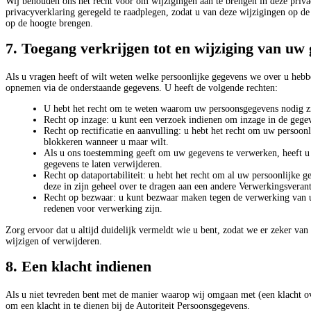
Wij behouden ons het recht voor om wijzigingen aan te brengen in deze priv
privacyverklaring geregeld te raadplegen, zodat u van deze wijzigingen op de
op de hoogte brengen.
7. Toegang verkrijgen tot en wijziging van uw
Als u vragen heeft of wilt weten welke persoonlijke gegevens we over u heb
opnemen via de onderstaande gegevens. U heeft de volgende rechten:
U hebt het recht om te weten waarom uw persoonsgegevens nodig z
Recht op inzage: u kunt een verzoek indienen om inzage in de geg
Recht op rectificatie en aanvulling: u hebt het recht om uw persoonli
blokkeren wanneer u maar wilt.
Als u ons toestemming geeft om uw gegevens te verwerken, heeft u 
gegevens te laten verwijderen.
Recht op dataportabiliteit: u hebt het recht om al uw persoonlijke 
deze in zijn geheel over te dragen aan een andere Verwerkingsveran
Recht op bezwaar: u kunt bezwaar maken tegen de verwerking van 
redenen voor verwerking zijn.
Zorg ervoor dat u altijd duidelijk vermeldt wie u bent, zodat we er zeker va
wijzigen of verwijderen.
8. Een klacht indienen
Als u niet tevreden bent met de manier waarop wij omgaan met (een klacht o
om een klacht in te dienen bij de Autoriteit Persoonsgegevens.