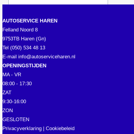
AUTOSERVICE HAREN
Felland Noord 8
9753TB Haren (Gn)
Tel
(050) 534 48 13
E-mail
info@autoserviceharen.nl
OPENINGSTIJDEN
MA - VR
08:00 - 17:30
ZAT
9:30-16:00
ZON
GESLOTEN
Privacyverklaring
|
Cookiebeleid