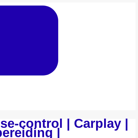
se-control | Carplay |
ereiding |