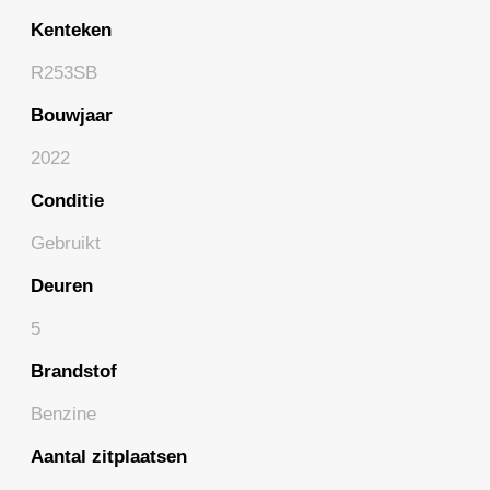
Kenteken
R253SB
Bouwjaar
2022
Conditie
Gebruikt
Deuren
5
Brandstof
Benzine
Aantal zitplaatsen