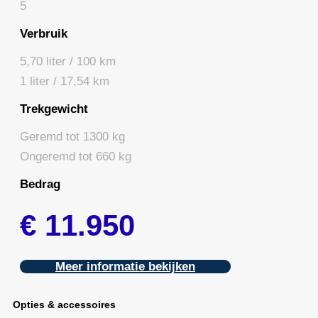
5
Verbruik
5,70 liter / 100 km
1 liter / 17,54 km
Trekgewicht
Geremd tot 1300 kg
Ongeremd tot 660 kg
Bedrag
€ 11.950
Meer informatie bekijken
Opties & accessoires