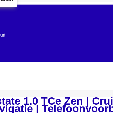
oud
tate 1.0 TCe Zen | Crui
igatie | Telefoonvoorb