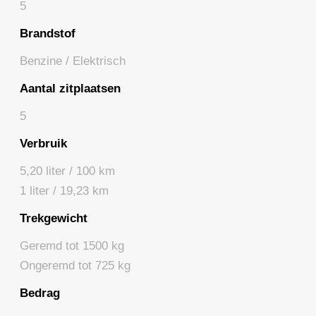
5
Brandstof
Benzine / Elektrisch
Aantal zitplaatsen
5
Verbruik
5,20 liter / 100 km
1 liter / 19,23 km
Trekgewicht
Geremd tot 1500 kg
Ongeremd tot 725 kg
Bedrag