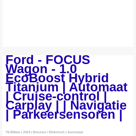
Ford - FOCUS
Wagon - 1.0
EcoBoost Hybrid
Titanium | Automaat
| Cruise-control |
Carplay | | Navigatie
| Parkeersensoren |
79.956km | 2024 | Benzine / Elektrisch | Automaat