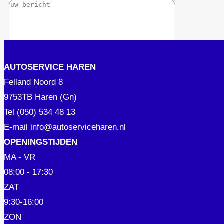
AUTOSERVICE HAREN
Felland Noord 8
9753TB Haren (Gn)
Tel
(050) 534 48 13
E-mail
info@autoserviceharen.nl
OPENINGSTIJDEN
MA - VR
08:00 - 17:30
ZAT
9:30-16:00
ZON